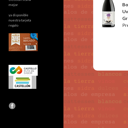
Bo
mejor
Uv
ya disponible
Gr
nuestra tarjeta
Pr
regalo