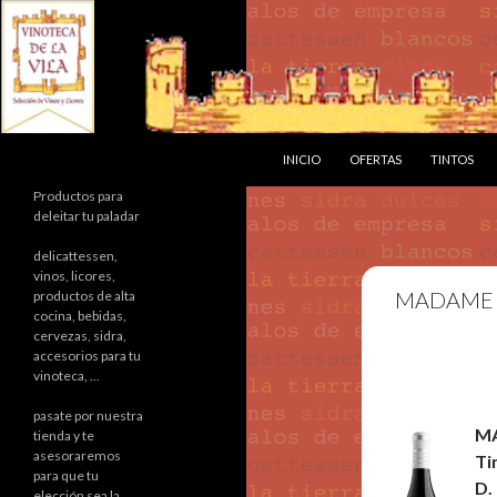
SALTAR AL CONTENIDO
Buscar
INICIO
OFERTAS
TINTOS
Productos para
deleitar tu paladar
delicattessen,
vinos, licores,
MADAME 
productos de alta
cocina, bebidas,
cervezas, sidra,
accesorios para tu
vinoteca, ...
pasate por nuestra
M
tienda y te
asesoraremos
Ti
para que tu
D.
elección sea la