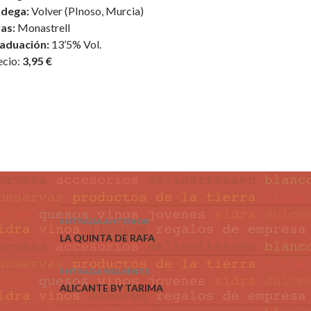
dega:
Volver (PInoso, Murcia)
as:
Monastrell
aduación:
13’5% Vol.
ecio:
3,95 €
ENTRADA ANTERIOR
Navegación de entradas
LA QUINTA DE RAFA
ENTRADA SIGUIENTE
ALICANTE BY TARIMA