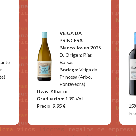
VEIGA DA
PRINCESA
Blanco Joven 2025
D. Origen:
Rías
cante
Baixas
r
Bodega:
Veiga da
te)
Princesa (Arbo,
Pontevedra)
Uvas:
Albariño
Graduación:
13% Vol.
Precio:
9,95 €
15
Pre