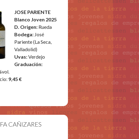
JOSE PARIENTE
Blanco Joven 2025
D. Origen:
Rueda
Bodega:
José
Pariente (La Seca,
Valladolid)
Uvas:
Verdejo
Graduación:
vol.
cio:
9,45 €
FA CAÑIZARES