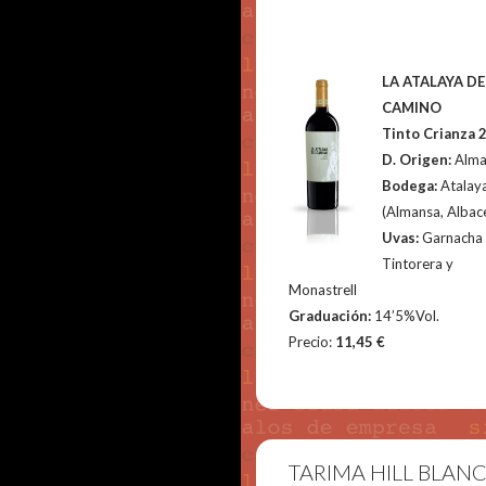
LA ATALAYA DE
CAMINO
Tinto Crianza 
D. Origen:
Alma
Bodega:
Atalay
(Almansa, Albac
Uvas:
Garnacha
Tintorera y
Monastrell
Graduación:
14’5%Vol.
Precio:
11,45 €
TARIMA HILL BLAN