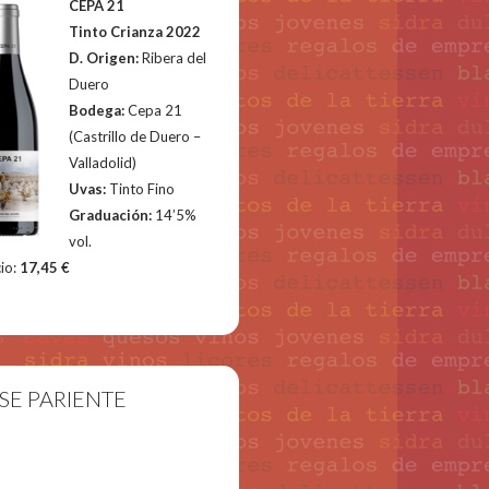
CEPA 21
Tinto Crianza 2022
D. Origen:
Ribera del
Duero
Bodega:
Cepa 21
(Castrillo de Duero –
Valladolid)
Uvas:
Tinto Fino
Graduación:
14’5%
vol.
io:
17,45 €
SE PARIENTE