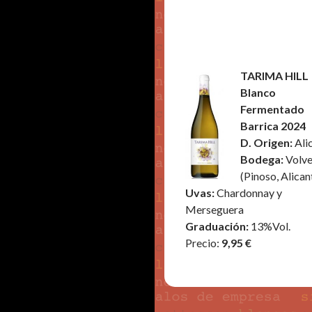
TARIMA HILL
Blanco
Fermentado
Barrica 2024
D. Origen:
Ali
Bodega:
Volve
(Pinoso, Alican
Uvas:
Chardonnay y
Merseguera
Graduación:
13%Vol.
Precio:
9,95 €