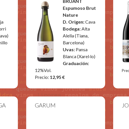
BRUANT
a
Espumoso Brut
Nature
ja
D. Origen:
Cava
rri
Bodega:
Alta
lava)
Alella (Tiana,
illo
Barcelona)
Uvas:
Pansa
Blanca (Xarel·lo)
Graduación:
12%Vol.
Prec
Precio:
12,95 €
GA
GARUM
JO