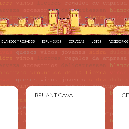
BLANCOS Y ROSADOS
ESPUMOSOS
CERVEZAS
LOTES
ACCESORIOS
BRUANT CAVA
CE