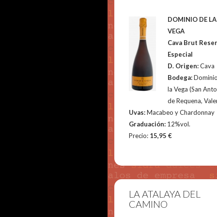
DOMINIO DE LA
VEGA
Cava Brut Rese
Especial
D. Origen:
Cava
Bodega:
Dominio
la Vega (San Ant
de Requena, Vale
Uvas:
Macabeo y Chardonnay
Graduación:
12%vol.
Precio:
15,95 €
LA ATALAYA DEL
CAMINO