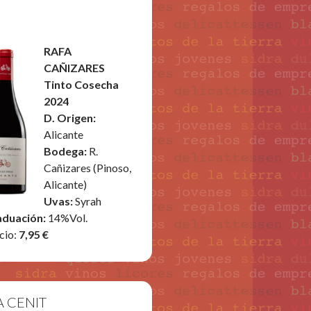
RAFA
CAÑIZARES
Tinto Cosecha
2024
D. Origen:
Alicante
Bodega:
R.
Cañizares (Pinoso,
Alicante)
Uvas:
Syrah
aduación:
14%Vol.
cio:
7,95 €
A CENIT