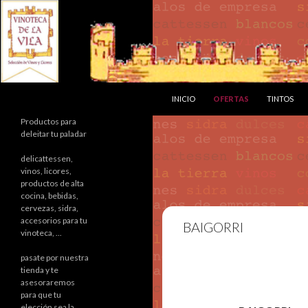
SALTAR AL CONTENIDO
Buscar
INICIO
OFERTAS
TINTOS
Productos para
deleitar tu paladar
delicattessen,
vinos, licores,
productos de alta
cocina, bebidas,
cervezas, sidra,
accesorios para tu
BAIGORRI
vinoteca, ...
pasate por nuestra
tienda y te
asesoraremos
para que tu
elección sea la