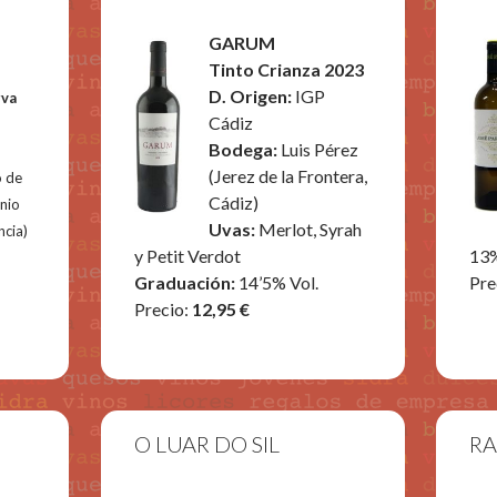
GARUM
Tinto Crianza 2023
D. Origen:
IGP
rva
Cádiz
Bodega:
Luis Pérez
(Jerez de la Frontera,
 de
Cádiz)
onio
Uvas:
Merlot, Syrah
ncia)
y Petit Verdot
13%
Graduación:
14’5% Vol.
Pre
Precio:
12,95 €
O LUAR DO SIL
RA