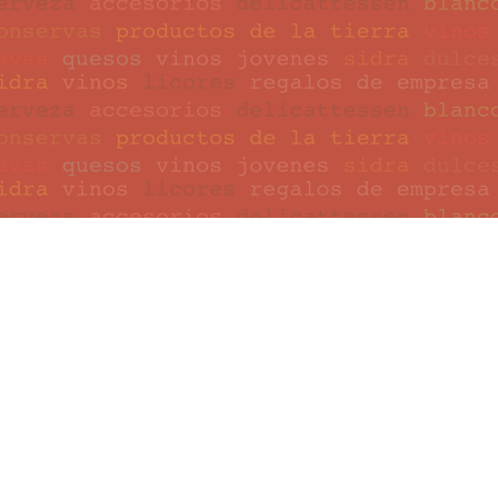
Vinoteca de la Vila. Calle San Joaquín núm. 10, Vila-real. C.P. 12540 -