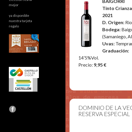
BAIGORRI
mejor
Tinto Crianz
2021
ya disponible
nuestra tarjeta
D. Origen:
Rio
regalo
Bodega:
Baigo
(Samaniego, A
Uvas:
Tempran
Graduación:
14’5%Vol.
Precio:
9,95 €
DOMINIO DE LA VE
RESERVA ESPECIAL