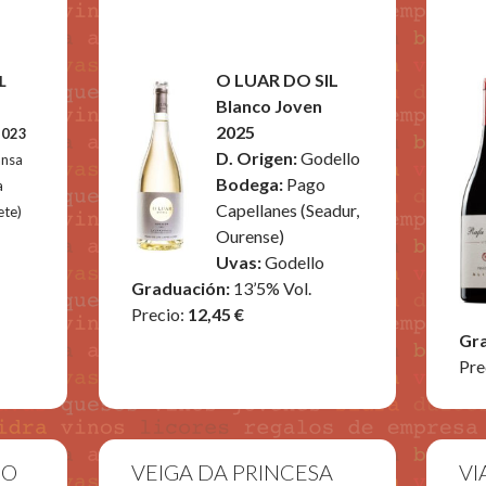
O LUAR DO SIL
L
Blanco Joven
2025
2023
D. Origen:
Godello
nsa
Bodega:
Pago
a
Capellanes (Seadur,
ete)
Ourense)
Uvas:
Godello
Graduación:
13’5% Vol.
Precio:
12,45 €
Gr
Pre
CO
VEIGA DA PRINCESA
VI