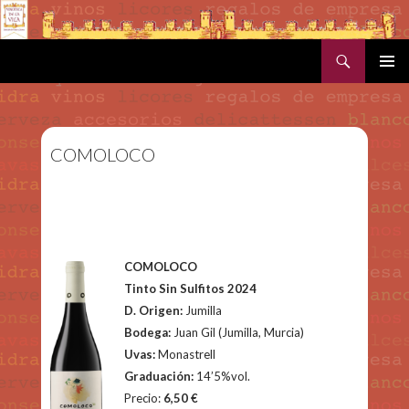
Buscar
SALTAR AL CONTENIDO
MENÚ
PRINCI
COMOLOCO
COMOLOCO
Tinto Sin Sulfitos 2024
D. Origen:
Jumilla
Bodega:
Juan Gil (Jumilla, Murcia)
Uvas:
Monastrell
Graduación:
14’5%vol.
Precio:
6,50
€