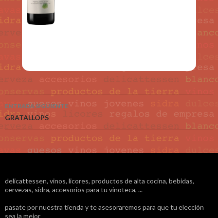
ENTRADA SIGUIENTE
Navegación de entradas
GRATALLOPS
delicattessen, vinos, licores, productos de alta cocina, bebidas,
cervezas, sidra, accesorios para tu vinoteca, ...
pasate por nuestra tienda y te asesoraremos para que tu elección
sea la mejor