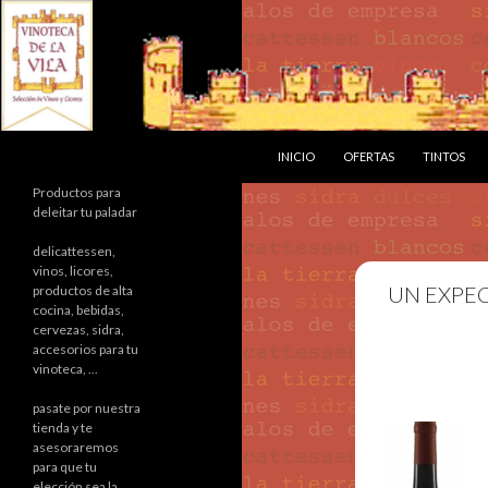
SALTAR AL CONTENIDO
Buscar
INICIO
OFERTAS
TINTOS
Productos para
deleitar tu paladar
delicattessen,
vinos, licores,
UN EXPE
productos de alta
cocina, bebidas,
cervezas, sidra,
accesorios para tu
vinoteca, ...
pasate por nuestra
tienda y te
asesoraremos
para que tu
elección sea la