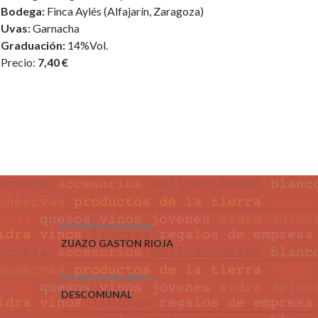
Bodega:
Finca Aylés (Alfajarín, Zaragoza)
Uvas:
Garnacha
Graduación:
14%Vol.
Precio:
7,40 €
ENTRADA ANTERIOR
Navegación de entradas
ZUAZO GASTON RIOJA
ENTRADA SIGUIENTE
DESCOMUNAL