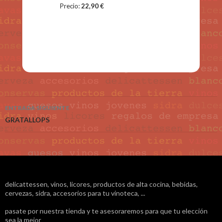
Precio:
22,90 €
ENTRADA SIGUIENTE
Navegación de entradas
GRATALLOPS
delicattessen, vinos, licores, productos de alta cocina, bebidas,
cervezas, sidra, accesorios para tu vinoteca, ...
pasate por nuestra tienda y te asesoraremos para que tu elección
sea la mejor