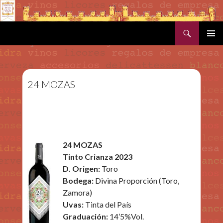
Buscar
SALTAR AL CONTENIDO
MENÚ
PRINCI
24 MOZAS
24 MOZAS
Tinto Crianza 2023
D. Origen:
Toro
Bodega:
Divina Proporción (Toro,
Zamora)
Uvas:
Tinta del País
Graduación:
14’5%Vol.