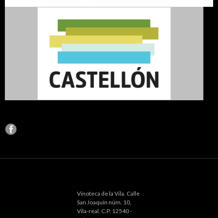
Vinoteca de la Vila. Calle
San Joaquín núm. 10,
Vila-real. C.P. 12540 -